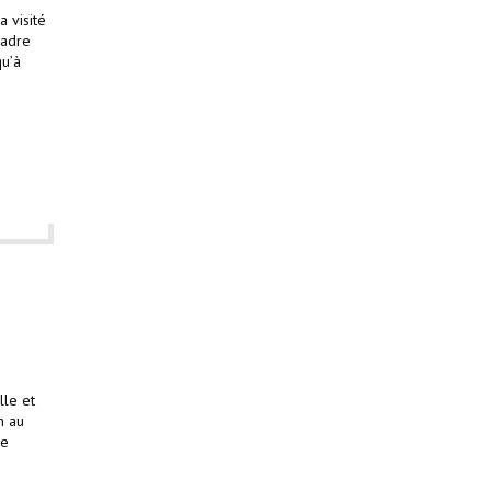
a visité
cadre
qu’à
lle et
h au
le