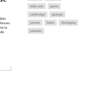
etats-unis
gansu
cambodge
guangxi
illes
yunnan
hubei
chongqing
chesses
hui la
palawan
 de