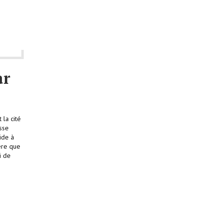
ar
 la cité
isse
ride à
hère que
i de