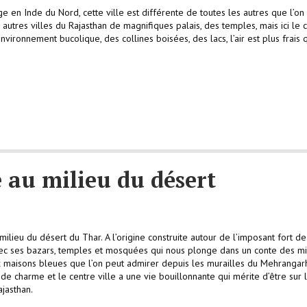
 en Inde du Nord, cette ville est différente de toutes les autres que l’on 
utres villes du Rajasthan de magnifiques palais, des temples, mais ici le 
nvironnement bucolique, des collines boisées, des lacs, l’air est plus frais 
e au milieu du désert
ieu du désert du Thar. A l’origine construite autour de l’imposant fort de
avec ses bazars, temples et mosquées qui nous plonge dans un conte des mi
ux maisons bleues que l’on peut admirer depuis les murailles du Mehrangar
 de charme et le centre ville a une vie bouillonnante qui mérite d’être sur 
ajasthan.