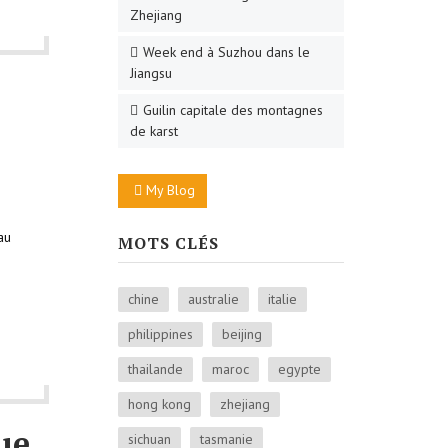
Zhejiang
Week end à Suzhou dans le
Jiangsu
Guilin capitale des montagnes
de karst
My Blog
au
MOTS CLÉS
chine
australie
italie
philippines
beijing
thailande
maroc
egypte
hong kong
zhejiang
ue
sichuan
tasmanie