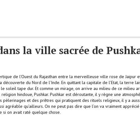
dans la ville sacrée de Pushk
tique de l’Ouest du Rajasthan entre la merveilleuse ville rose de Jaipur et
 découverte du Nord de l’Inde. En quittant la capitale de l’Etat, la terre la
e, le soleil tape dur. Et comme un mirage, on arrive au milieu de ce milieu a
 la religion hindoue, Pushkar. Pushkar est déroutante, il y règne une atmosp
es pèlerinages et des prêtres qui pratiquent des rituels religieux, il y a auss
i agréable qu’ailleurs. On ne peut pas dire que l’on va vraiment apprécié
e si on avait raté quelque chose.