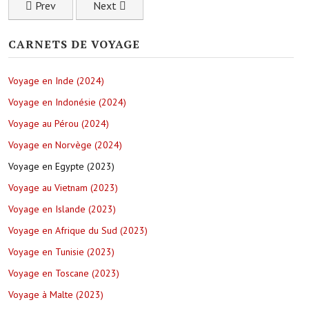
Previous article: Arrêt au bord du lac dans la ville sacrée de 
Next article: La charmante ville d'Udaipur dan
Prev
Next
CARNETS DE VOYAGE
Voyage en Inde (2024)
Voyage en Indonésie (2024)
Voyage au Pérou (2024)
Voyage en Norvège (2024)
Voyage en Egypte (2023)
Voyage au Vietnam (2023)
Voyage en Islande (2023)
Voyage en Afrique du Sud (2023)
Voyage en Tunisie (2023)
Voyage en Toscane (2023)
Voyage à Malte (2023)