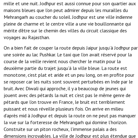
mille et une nuit. Jodhpur est aussi connue pour son quartier aux
maisons bleues que l’on peut admirer depuis les murailles du
Mehrangarh au coucher du soleil. Jodhpur est une ville indienne
pleine de charme et le centre ville a une vie bouillonnante qui
mérite d’être sur le chemin des villes du circuit classique des
voyages au Rajasthan.
On a bien fait de couper la route depuis Jaipur jusqu’à Jodhpur par
une soirée au lac Pushkar. Le taxi que l’on avait réservé pour la
course de la veille revient nous chercher le matin pour la
deuxième partie du trajet jusqu’à la ville bleue. La route est
monotone, c’est plat et aride et un peu long, on en profite pour
se reposer car les nuits sont souvent perturbées en Inde par le
bruit. Avec Diwali qui approche, il y a beaucoup de jeunes qui
jouent avec des pétards la nuit et c’est pas le même genre de
pétards que l’on trouve en France, le bruit est terriblement
puissant et nous réveille plusieurs fois. On arrive en milieu
d’après mid à Jodhpur et depuis la route on ne peut pas manquer
la vue sur la forteresse de Mehrangarh qui domine l’horizon.
Construite sur un piton rocheux, l’immense palais a des
dimensions incroyables. La ville de Jodhpur est plus étendue que