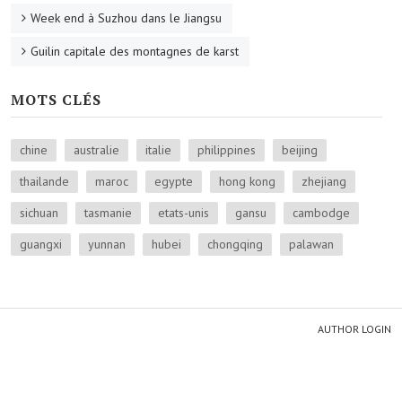
Week end à Suzhou dans le Jiangsu
Guilin capitale des montagnes de karst
MOTS CLÉS
chine
australie
italie
philippines
beijing
thailande
maroc
egypte
hong kong
zhejiang
sichuan
tasmanie
etats-unis
gansu
cambodge
guangxi
yunnan
hubei
chongqing
palawan
AUTHOR LOGIN