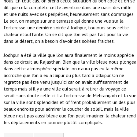
nous. En tout cas, on prend cette situation du bon côté et on se
dit que cela complète cette aventure dans une oasis des mille
et une nuits avec ses péripéties, heureusement sans dommages.
Le soir, on mange sur une terrasse qui donne une vue sur la
forteresse, une dernière soirée à Jodhpur, toujours sous cette
chaleur étouffante. On se dit que l’on est pas fait pour la vie
dans le désert, on a besoin d’avoir des soirées fraiches.
Jodhpur a été la ville que l’on aura finalement le moins apprécié
dans ce circuit au Rajasthan. Bien que la ville bleue nous plongea
dans cette atmosphère spéciale, on n’aura pas eu la même
accroche que l’on a eu à Jaipur ou plus tard à Udaipur. On ne
regrette pas être venu jusqu’ici car on avait suffisamment de
temps mais si il y a une ville qui serait à retirer du voyage ce
serait sans doute celle-ci. La forteresse de Mehrangarh et la vue
sur la ville sont splendides et offrent probablement un des plus
beaux endroits pour admirer le coucher de soleil, mais la ville
bleue n’est pas aussi bleue que l’on peut imaginer, la chaleur rend
les déplacements en journée plutôt compliqués.