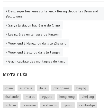
Deux superbes vues sur le vieux Beijing depuis les Drum and
Bell towers
Sanya la station balnéaire de Chine
Les rizières en terrasse de Ping'An
Week end à Hangzhou dans le Zhejiang
Week end à Suzhou dans le Jiangsu
Guilin capitale des montagnes de karst
MOTS CLÉS
chine
australie
italie
philippines
beijing
thailande
maroc
egypte
hong kong
zhejiang
sichuan
tasmanie
etats-unis
gansu
cambodge