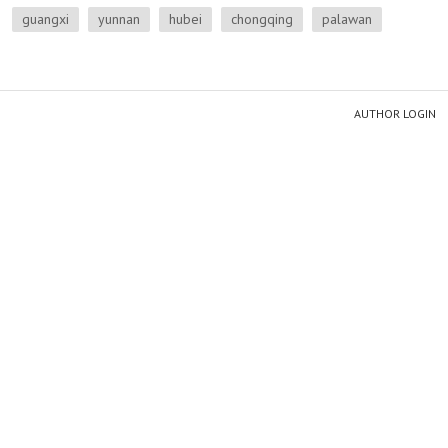
guangxi
yunnan
hubei
chongqing
palawan
AUTHOR LOGIN