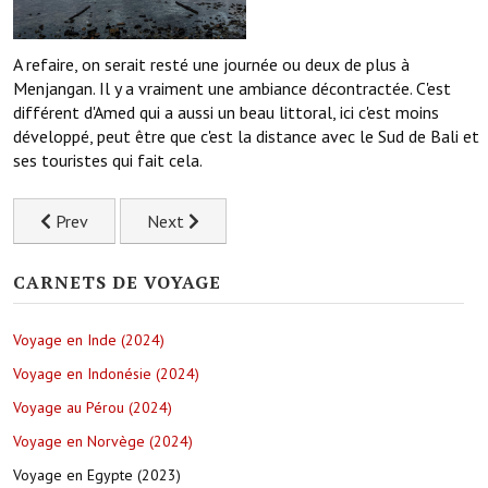
A refaire, on serait resté une journée ou deux de plus à
Menjangan. Il y a vraiment une ambiance décontractée. C'est
différent d'Amed qui a aussi un beau littoral, ici c'est moins
développé, peut être que c'est la distance avec le Sud de Bali et
ses touristes qui fait cela.
Previous article: Le temple sur l'eau de Bali et les cascades
Next article: Les paysages lunaires du volcan B
Prev
Next
CARNETS DE VOYAGE
Voyage en Inde (2024)
Voyage en Indonésie (2024)
Voyage au Pérou (2024)
Voyage en Norvège (2024)
Voyage en Egypte (2023)