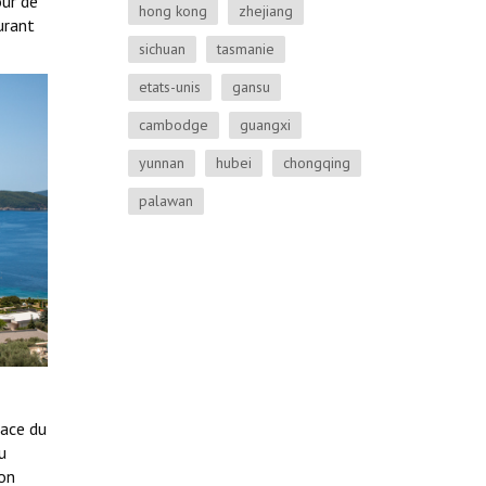
our de
hong kong
zhejiang
aurant
sichuan
tasmanie
etats-unis
gansu
cambodge
guangxi
yunnan
hubei
chongqing
palawan
face du
u
 on