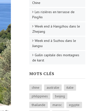
Chine
Les rizières en terrasse de
Ping'An
Week end à Hangzhou dans le
Zhejiang
Week end à Suzhou dans le
Jiangsu
Guilin capitale des montagnes
de karst
MOTS CLÉS
chine
australie
italie
philippines
beijing
thailande
maroc
egypte