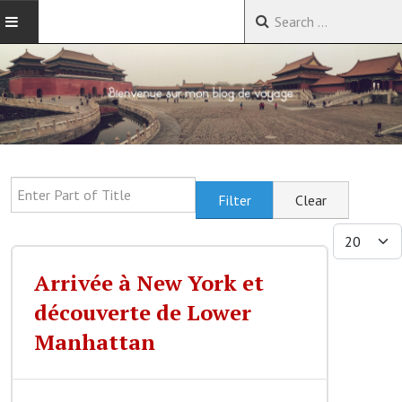
ACCUEIL
VOYAGES EN CHINE
VOYAGES EN ASIE
Enter Part of Title
Filter
Clear
VOYAGES DANS LE MONDE
Display #
Arrivée à New York et
découverte de Lower
Manhattan