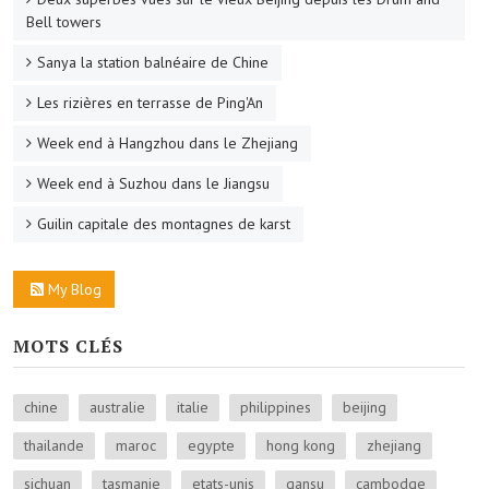
Bell towers
Sanya la station balnéaire de Chine
Les rizières en terrasse de Ping'An
Week end à Hangzhou dans le Zhejiang
Week end à Suzhou dans le Jiangsu
Guilin capitale des montagnes de karst
My Blog
MOTS CLÉS
chine
australie
italie
philippines
beijing
thailande
maroc
egypte
hong kong
zhejiang
sichuan
tasmanie
etats-unis
gansu
cambodge