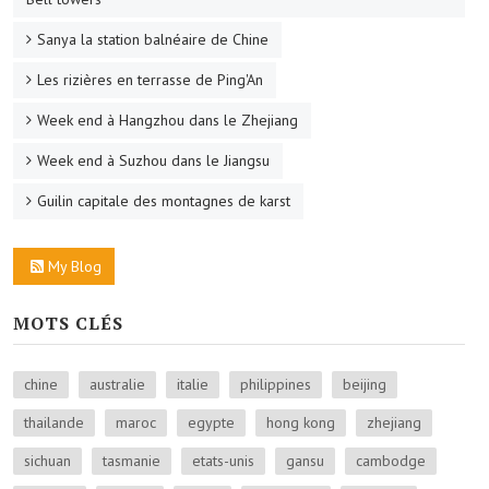
Sanya la station balnéaire de Chine
Les rizières en terrasse de Ping'An
Week end à Hangzhou dans le Zhejiang
Week end à Suzhou dans le Jiangsu
Guilin capitale des montagnes de karst
My Blog
MOTS CLÉS
chine
australie
italie
philippines
beijing
thailande
maroc
egypte
hong kong
zhejiang
sichuan
tasmanie
etats-unis
gansu
cambodge