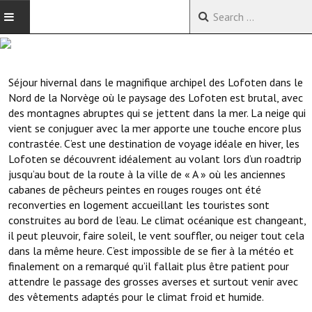
ACCUEIL
Séjour hivernal dans le magnifique archipel des Lofoten dans le
VOYAGES EN CHINE
Nord de la Norvège où le paysage des Lofoten est brutal, avec
des montagnes abruptes qui se jettent dans la mer. La neige qui
VOYAGES EN ASIE
vient se conjuguer avec la mer apporte une touche encore plus
contrastée. C’est une destination de voyage idéale en hiver, les
VOYAGES DANS LE MONDE
Lofoten se découvrent idéalement au volant lors d’un roadtrip
jusqu’au bout de la route à la ville de « A » où les anciennes
cabanes de pêcheurs peintes en rouges rouges ont été
reconverties en logement accueillant les touristes sont
construites au bord de l’eau. Le climat océanique est changeant,
il peut pleuvoir, faire soleil, le vent souffler, ou neiger tout cela
dans la même heure. C’est impossible de se fier à la météo et
finalement on a remarqué qu’il fallait plus être patient pour
attendre le passage des grosses averses et surtout venir avec
des vêtements adaptés pour le climat froid et humide.