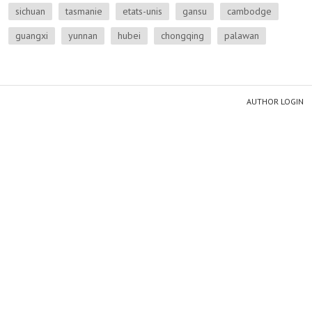
sichuan
tasmanie
etats-unis
gansu
cambodge
guangxi
yunnan
hubei
chongqing
palawan
AUTHOR LOGIN