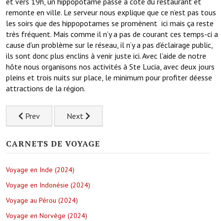
et vers 19h, un hippopotame passe à côté du restaurant et
remonte en ville. Le serveur nous explique que ce n’est pas tous
les soirs que des hippopotames se promènent ici mais ça reste
très fréquent. Mais comme il n’y a pas de courant ces temps-ci a
cause d’un problème sur le réseau, il n’y a pas d’éclairage public,
ils sont donc plus enclins à venir juste ici. Avec l’aide de notre
hôte nous organisons nos activités à Ste Lucia, avec deux jours
pleins et trois nuits sur place, le minimum pour profiter déesse
attractions de la région.
Previous article: Rencontres rapprochées avec les rhinocéros
Next article: A la rencontre des baleines dans 
Prev
Next
CARNETS DE VOYAGE
Voyage en Inde (2024)
Voyage en Indonésie (2024)
Voyage au Pérou (2024)
Voyage en Norvège (2024)