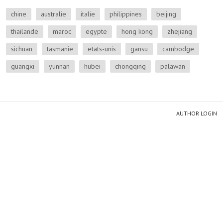
chine
australie
italie
philippines
beijing
thailande
maroc
egypte
hong kong
zhejiang
sichuan
tasmanie
etats-unis
gansu
cambodge
guangxi
yunnan
hubei
chongqing
palawan
AUTHOR LOGIN