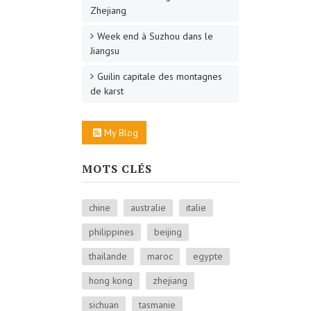
Zhejiang
Week end à Suzhou dans le
Jiangsu
Guilin capitale des montagnes
de karst
My Blog
MOTS CLÉS
chine
australie
italie
philippines
beijing
thailande
maroc
egypte
hong kong
zhejiang
sichuan
tasmanie