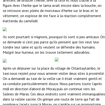
arrêtent de brouter l’herbe, lève la tête et nous crache à la
figure. Avec l’herbe que le lama avait encore dans la bouche, on
se retrouve avec pleins de morceaux d’herbe sur le bras et le
vêtement, on explose de rire face à la réaction complètement
inattendu du camélidé.
Ils sont pourtant si mignons, pourquoi ils sont si peu amicaux. On
se demande si c’est pas parce qu’ils pensent que l’on veut leur
tondre leur laine et qu’ils veulent se défendre des humains.
Malgré leur humeur, on les trouve tellement adorables.
Après un déjeuner sur la place du village de Ollantaytambo, le
taxi nous rejoint pour nous amener visiter deux sites à proximité.
On a demandé au taxi de la veille car il était vraiment gentil et
sa conduite particulièrement douce. Nous partons toute l’après
midi en direction d’abord de Moray puis on continue vers les
Salines de Maras. Ces deux endroits sont vraiment immanquables
dans la vallée sacrée. On grimpe une route de terre qui fait de
nombreux lacets jusqu’à Moray, on s’arrête sur un promontoire