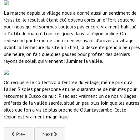
La marche depuis le village nous a donné aussi un sentiment de
réussite, le résultat étant été obtenu après un effort soutenu
pour nous qui ne sommes toujours pas encore vraiment habitué
à l’altitude malgré tous ces jours dans la région andine. On
redescend par le même chemin en essayant d’arriver au village
avant la fermeture du site à 17h30, la descente prend à peu près
une heure, on fait quelques pauses pour profiter des derniers
rayons de soleil qui viennent illuminer la vallée.
On récupère le collectivo à l’entrée du village, même prix qu’à
l’aller, 5 soles par personne et une quarantaine de minutes pour
retourner à Cusco de nuit. Pisac est vraiment un de nos villages
préférés de la vallée sacrée, situé un peu plus loin que les autres
sites que l’on a visité plus proche de Ollantaytambo. Cette
région est vraiment magnifique.
Previous article: Exploration de l’Amazonie à Tambopata
Next article: Une des expériences de voyage le
Prev
Next