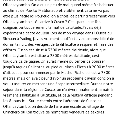
Ollantaytambo. On a eu un peu de mal quand même à s’habituer
au climat de Puerto Maldonado et visiblement cela ne va pas
être plus facile ici. Pourquoi on a choisi de partir directement vers
Ollantaytambo sitôt arrivé à Cusco ? C’est parce que l’on
craignais particulièrement le mal de l’altitude. J’avais déjà
expérimenté cette douleur lors de mon voyage dans l’Ouest du
Sichuan à Yading, j’avais vraiment souffert avec l’impossibilité de
dormir la nuit, des vertiges, de la difficulté à respirer et faire des
efforts. Cusco est situé à 3300 mètres d’altitude, alors que
Ollantaytambo est situé à 2800 mètres d’altitude, c’est
toujours ça de gagné. On aurait même pu tenter de pousser
jusqu’à Arguas Calientes, au pied du Machu Picchu à 2000 mètres
d’altitude pour commencer par le Machu Picchu qui est à 2800
mètres, mais on avait peur d’avoir un problème d’avion donc on a
voulu assurer en mettant une étape intermédiaire. Durant notre
séjour dans la région de Cusco, on n’arrivera finalement jamais à
vraiment s’habituer à l’altitude, et cela restera difficile pendant
les 8 jours ici… Sur le chemin entre l’aéroport de Cusco et
Ollantaytambo, on décide de faire une escale au village de
Chinchero où l’on trouve de nombreux vendeurs de textiles