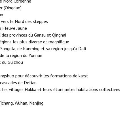
ère Nord Coréenne
er (Qingdao)
an
 vers le Nord des steppes
u Fleuve Jaune
 des provinces du Gansu et Qinghai
égions les plus diverse et magnifique
Sangrila, de Kunming et sa région jusqu’à Dali
 de la région du Yunnan
s du Guizhou
Yangshuo pour découvrir les formations de karst
 cascades de Detian
t les villages Hakka et leurs étonnantes habitations collectives
Yichang, Wuhan, Nanjing