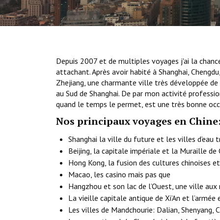
Depuis 2007 et de multiples voyages j'ai la chanc
attachant. Après avoir habité à Shanghai, Chengdu,
Zhejiang, une charmante ville très développée de
au Sud de Shanghai. De par mon activité profession
quand le temps le permet, est une très bonne occ
Nos principaux voyages en Chine
Shanghai la ville du future et les villes d’eau
Beijing, la capitale impériale et la Muraille de
Hong Kong, la fusion des cultures chinoises e
Macao, les casino mais pas que
Hangzhou et son lac de l’Ouest, une ville aux 
La vieille capitale antique de Xi’An et l’armée 
Les villes de Mandchourie: Dalian, Shenyang, 