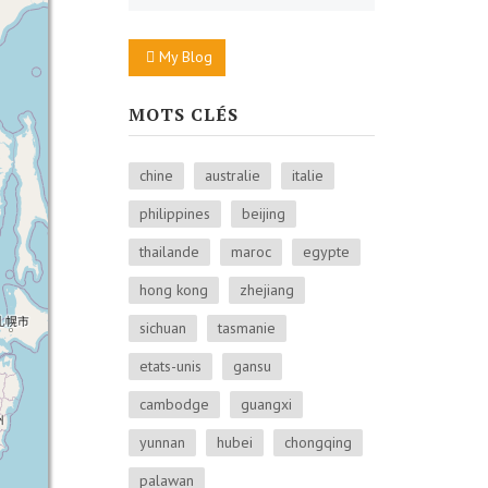
My Blog
MOTS CLÉS
chine
australie
italie
philippines
beijing
thailande
maroc
egypte
hong kong
zhejiang
sichuan
tasmanie
etats-unis
gansu
cambodge
guangxi
yunnan
hubei
chongqing
palawan