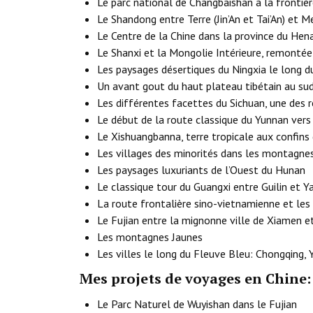
Le parc national de Changbaishan à la fronti
Le Shandong entre Terre (Jin’An et Tai’An) et M
Le Centre de la Chine dans la province du Hen
Le Shanxi et la Mongolie Intérieure, remontée
Les paysages désertiques du Ningxia le long d
Un avant gout du haut plateau tibétain au sud
Les différentes facettes du Sichuan, une des r
Le début de la route classique du Yunnan vers 
Le Xishuangbanna, terre tropicale aux confins
Les villages des minorités dans les montagne
Les paysages luxuriants de l’Ouest du Hunan
Le classique tour du Guangxi entre Guilin et 
La route frontalière sino-vietnamienne et les
Le Fujian entre la mignonne ville de Xiamen e
Les montagnes Jaunes
Les villes le long du Fleuve Bleu: Chongqing, 
Mes projets de voyages en Chine:
Le Parc Naturel de Wuyishan dans le Fujian