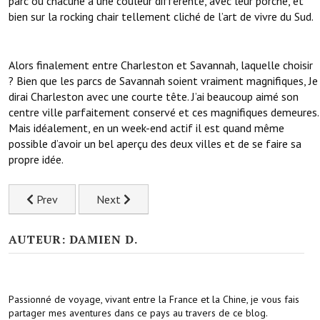
parc ou chacune à une couleur différente, avec leur porche, et
bien sur la rocking chair tellement cliché de l’art de vivre du Sud.
Alors finalement entre Charleston et Savannah, laquelle choisir
? Bien que les parcs de Savannah soient vraiment magnifiques, Je
dirai Charleston avec une courte tête. J’ai beaucoup aimé son
centre ville parfaitement conservé et ces magnifiques demeures.
Mais idéalement, en un week-end actif il est quand même
possible d’avoir un bel aperçu des deux villes et de se faire sa
propre idée.
Previous article: Le state park de Hunting Island à Beaufort 
Next article: Atlanta capitale de l’Etat de Geo
Prev
Next
AUTEUR: DAMIEN D.
Passionné de voyage, vivant entre la France et la Chine, je vous fais
partager mes aventures dans ce pays au travers de ce blog.