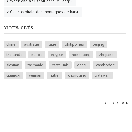
Week end à Suzhou dans le Jiangsu
Guilin capitale des montagnes de karst
MOTS CLÉS
chine
australie
italie
philippines
beijing
thailande
maroc
egypte
hong kong
zhejiang
sichuan
tasmanie
etats-unis
gansu
cambodge
guangxi
yunnan
hubei
chongqing
palawan
AUTHOR LOGIN