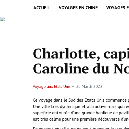
ACCUEIL
VOYAGES EN CHINE
VOYAGES E
Charlotte, cap
Caroline du N
Voyage aux Etats Unis
30 March 2022
Ce voyage dans le Sud des Etats Unis commence par
Une ville très dynamique et attractive mais qui 
superficie entourée d’une grande banlieue de pavi
est très calme pour une première découverte d’une
En entrant en ville, on ne peut manquer la vue de