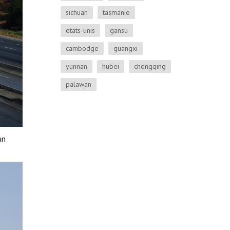
sichuan
tasmanie
etats-unis
gansu
cambodge
guangxi
yunnan
hubei
chongqing
palawan
un