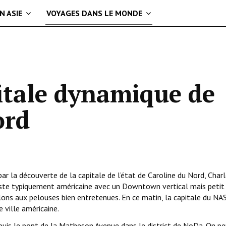
N ASIE
VOYAGES DANS LE MONDE
itale dynamique de
ord
 la découverte de la capitale de l’état de Caroline du Nord, Charl
reste typiquement américaine avec un Downtown vertical mais petit
llons aux pelouses bien entretenues. En ce matin, la capitale du N
 ville américaine.
puis le pont de la Matheson Avenue dans le district de NoDa. On pe