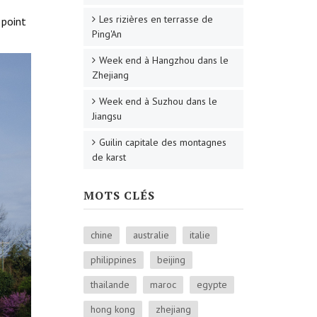
Les rizières en terrasse de
 point
Ping'An
Week end à Hangzhou dans le
Zhejiang
Week end à Suzhou dans le
Jiangsu
Guilin capitale des montagnes
de karst
MOTS CLÉS
chine
australie
italie
philippines
beijing
thailande
maroc
egypte
hong kong
zhejiang