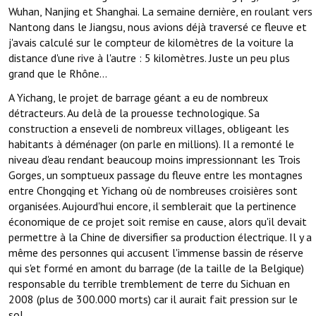
Wuhan, Nanjing et Shanghai. La semaine dernière, en roulant vers
Nantong dans le Jiangsu, nous avions déjà traversé ce fleuve et
j'avais calculé sur le compteur de kilomètres de la voiture la
distance d'une rive à l'autre : 5 kilomètres. Juste un peu plus
grand que le Rhône…
A Yichang, le projet de barrage géant a eu de nombreux
détracteurs. Au delà de la prouesse technologique. Sa
construction a enseveli de nombreux villages, obligeant les
habitants à déménager (on parle en millions). Il a remonté le
niveau d'eau rendant beaucoup moins impressionnant les Trois
Gorges, un somptueux passage du fleuve entre les montagnes
entre Chongqing et Yichang où de nombreuses croisières sont
organisées. Aujourd'hui encore, il semblerait que la pertinence
économique de ce projet soit remise en cause, alors qu'il devait
permettre à la Chine de diversifier sa production électrique. Il y a
même des personnes qui accusent l'immense bassin de réserve
qui s'et formé en amont du barrage (de la taille de la Belgique)
responsable du terrible tremblement de terre du Sichuan en
2008 (plus de 300.000 morts) car il aurait fait pression sur le
sol…