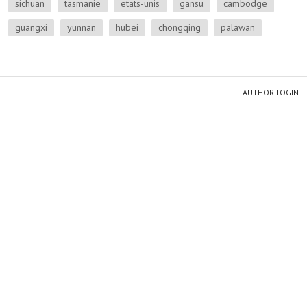
sichuan
tasmanie
etats-unis
gansu
cambodge
guangxi
yunnan
hubei
chongqing
palawan
AUTHOR LOGIN