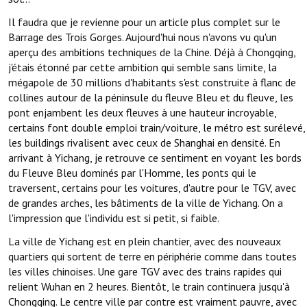
Il faudra que je revienne pour un article plus complet sur le
Barrage des Trois Gorges. Aujourd'hui nous n'avons vu qu'un
aperçu des ambitions techniques de la Chine. Déjà à Chongqing,
j'étais étonné par cette ambition qui semble sans limite, la
mégapole de 30 millions d'habitants s'est construite à flanc de
collines autour de la péninsule du fleuve Bleu et du fleuve, les
pont enjambent les deux fleuves à une hauteur incroyable,
certains font double emploi train/voiture, le métro est surélevé,
les buildings rivalisent avec ceux de Shanghai en densité. En
arrivant à Yichang, je retrouve ce sentiment en voyant les bords
du Fleuve Bleu dominés par l'Homme, les ponts qui le
traversent, certains pour les voitures, d'autre pour le TGV, avec
de grandes arches, les bâtiments de la ville de Yichang. On a
l'impression que l'individu est si petit, si faible.
La ville de Yichang est en plein chantier, avec des nouveaux
quartiers qui sortent de terre en périphérie comme dans toutes
les villes chinoises. Une gare TGV avec des trains rapides qui
relient Wuhan en 2 heures. Bientôt, le train continuera jusqu'à
Chongqing. Le centre ville par contre est vraiment pauvre, avec