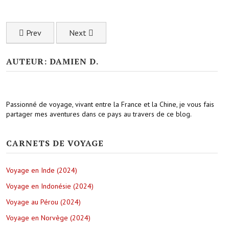
Previous article: Conduire dans la campagne du centre Yunnan
Next article: Festival de glace de Harbin : les t
Prev
Next
AUTEUR: DAMIEN D.
Passionné de voyage, vivant entre la France et la Chine, je vous fais
partager mes aventures dans ce pays au travers de ce blog.
CARNETS DE VOYAGE
Voyage en Inde (2024)
Voyage en Indonésie (2024)
Voyage au Pérou (2024)
Voyage en Norvège (2024)