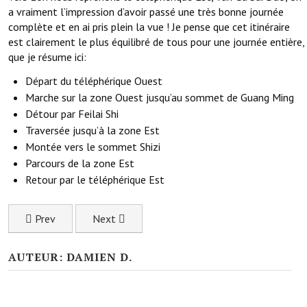
a vraiment l’impression d’avoir passé une très bonne journée
complète et en ai pris plein la vue ! Je pense que cet itinéraire
est clairement le plus équilibré de tous pour une journée entière,
que je résume ici:
Départ du téléphérique Ouest
Marche sur la zone Ouest jusqu’au sommet de Guang Ming
Détour par Feilai Shi
Traversée jusqu’à la zone Est
Montée vers le sommet Shizi
Parcours de la zone Est
Retour par le téléphérique Est
Previous article: Etape dans le village de Hongcun sous la ne
Next article: Detian, la plus grande cascade tra
Prev
Next
AUTEUR: DAMIEN D.