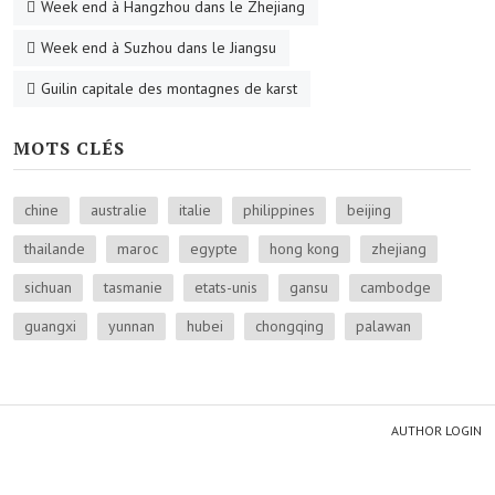
Week end à Hangzhou dans le Zhejiang
Week end à Suzhou dans le Jiangsu
Guilin capitale des montagnes de karst
MOTS CLÉS
chine
australie
italie
philippines
beijing
thailande
maroc
egypte
hong kong
zhejiang
sichuan
tasmanie
etats-unis
gansu
cambodge
guangxi
yunnan
hubei
chongqing
palawan
AUTHOR LOGIN