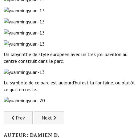
Un labyrinthe de style européen avec un très joli pavillon au
centre construit dans le parc.
Le symbole de ce parc est aujourd'hui est la fontaine, ou plutôt
ce qu'il en reste...
Previous article: Balade dans les champs de thé de Longjing 
Next article: Aperçu de Shiyan centre industrie
Prev
Next
AUTEUR: DAMIEN D.