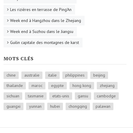
Les rizières en terrasse de Ping'An
Week end à Hangzhou dans le Zhejiang
Week end à Suzhou dans le Jiangsu
Guilin capitale des montagnes de karst
MOTS CLÉS
chine
australie
italie
philippines
beijing
thailande
maroc
egypte
hong kong
zhejiang
sichuan
tasmanie
etats-unis
gansu
cambodge
guangxi
yunnan
hubei
chongqing
palawan