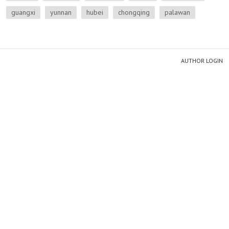
guangxi
yunnan
hubei
chongqing
palawan
AUTHOR LOGIN