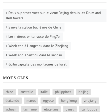
Deux superbes vues sur le vieux Beijing depuis les Drum and
Bell towers
Sanya la station balnéaire de Chine
Les rizières en terrasse de Ping'An
Week end à Hangzhou dans le Zhejiang
Week end à Suzhou dans le Jiangsu
Guilin capitale des montagnes de karst
MOTS CLÉS
chine
australie
italie
philippines
beijing
thailande
maroc
egypte
hong kong
zhejiang
sichuan
tasmanie
etats-unis
gansu
cambodge