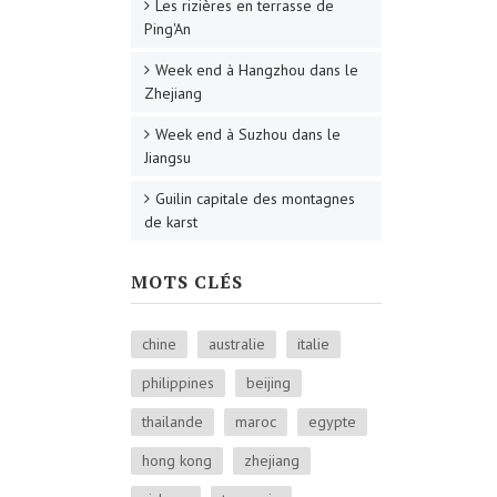
Les rizières en terrasse de
Ping'An
Week end à Hangzhou dans le
Zhejiang
Week end à Suzhou dans le
Jiangsu
Guilin capitale des montagnes
de karst
MOTS CLÉS
chine
australie
italie
philippines
beijing
thailande
maroc
egypte
hong kong
zhejiang