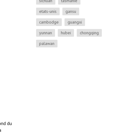
sichuan
tasmanie
etats-unis
gansu
cambodge
guangxi
yunnan
hubei
chongqing
palawan
ond du
a