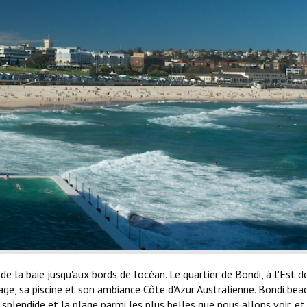
e la baie jusqu'aux bords de l'océan. Le quartier de Bondi, à l'Est d
age, sa piscine et son ambiance Côte d'Azur Australienne. Bondi bea
 splendide et la plage parmi les plus belles que nous allons voir, et