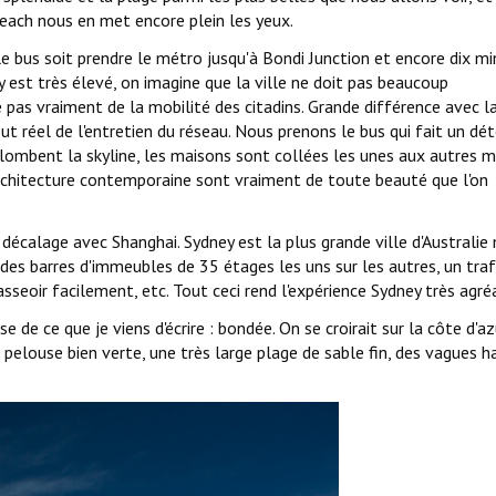
beach nous en met encore plein les yeux.
 le bus soit prendre le métro jusqu'à Bondi Junction et encore dix m
 est très élevé, on imagine que la ville ne doit pas beaucoup
pas vraiment de la mobilité des citadins. Grande différence avec l
ut réel de l'entretien du réseau. Nous prenons le bus qui fait un dé
plombent la skyline, les maisons sont collées les unes aux autres m
l'architecture contemporaine sont vraiment de toute beauté que l'on
décalage avec Shanghai. Sydney est la plus grande ville d'Australie
ndes barres d'immeubles de 35 étages les uns sur les autres, un traf
'asseoir facilement, etc. Tout ceci rend l'expérience Sydney très agré
e de ce que je viens d'écrire : bondée. On se croirait sur la côte d'az
pelouse bien verte, une très large plage de sable fin, des vagues h