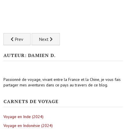
Previous article: Paysages du Ningxia le long du Fleuve Jaune
Next article: Visiter le Nord Est de la Chine cô
Prev
Next
AUTEUR: DAMIEN D.
Passionné de voyage, vivant entre la France et la Chine, je vous fais
partager mes aventures dans ce pays au travers de ce blog.
CARNETS DE VOYAGE
Voyage en Inde (2024)
Voyage en Indonésie (2024)