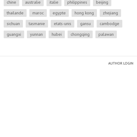
chine
australie
italie
philippines
beijing
thailande
maroc
egypte
hong kong
zhejiang
sichuan
tasmanie
etats-unis
gansu
cambodge
guangxi
yunnan
hubei
chongqing
palawan
AUTHOR LOGIN